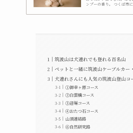
ンプーの香り。 つくば市にあ
筑波山は犬連れでも登れる百名山
ペットと一緒に筑波山ケーブルカー
犬連れさんにも人気の筑波山登山コ
①御幸ヶ原コース
②白雲橋コース
③迎場コース
④おたつ石コース
山頂連絡路
⑥自然研究路