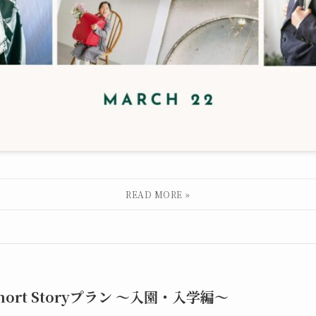
hort Storyプラン 〜入園・入学編〜