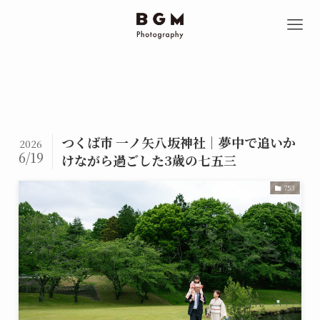
つくば市 一ノ矢八坂神社｜夢中で追いか
2026
6/19
けながら過ごした3歳の七五三
753