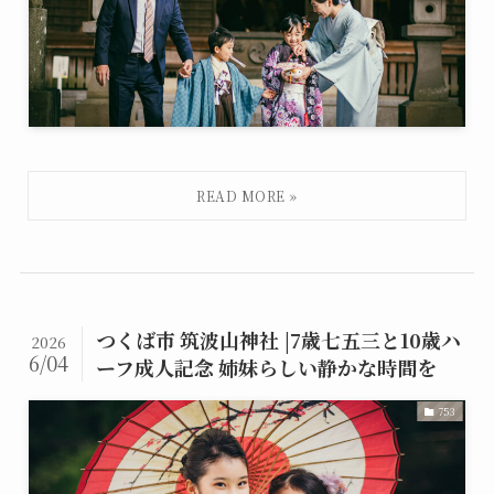
つくば市 筑波山神社 |7歳七五三と10歳ハ
2026
6/04
ーフ成人記念 姉妹らしい静かな時間を
753