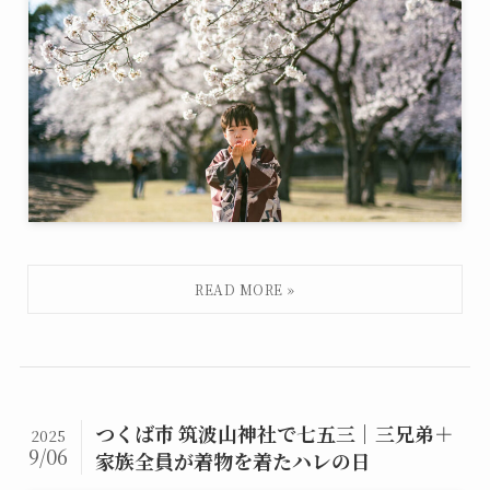
つくば市 筑波山神社で七五三｜三兄弟＋
2025
9/06
家族全員が着物を着たハレの日